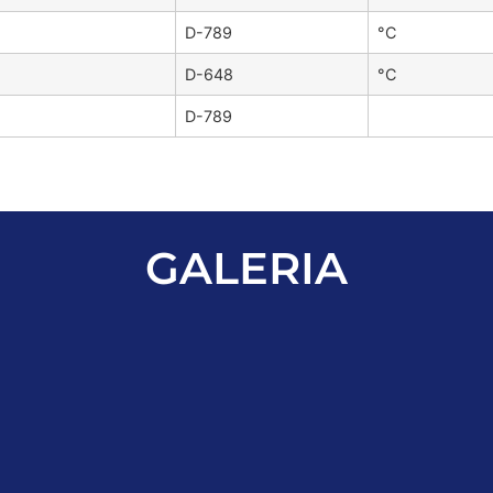
D-789
°C
D-648
°C
D-789
GALERIA