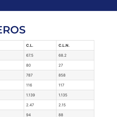
EROS
C.L.
C.L.N.
67.5
68.2
80
27
787
858
116
117
1.139
1.135
2.47
2.15
94
88