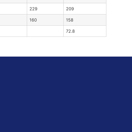
229
209
160
158
72.8