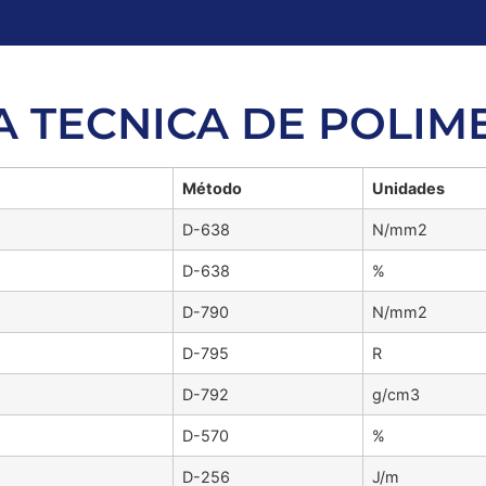
A TECNICA DE POLIM
Método
Unidades
D-638
N/mm2
D-638
%
D-790
N/mm2
D-795
R
D-792
g/cm3
D-570
%
D-256
J/m