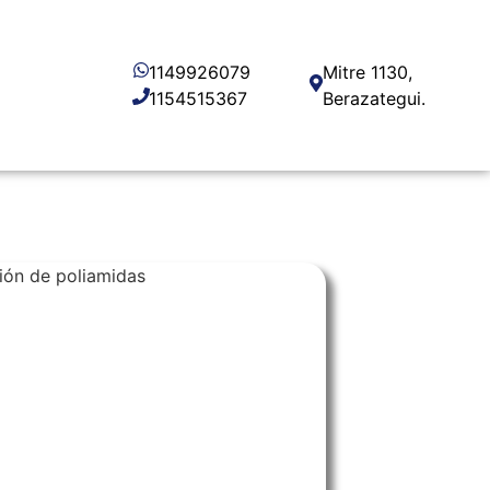
1149926079
Mitre 1130,
1154515367
Berazategui.